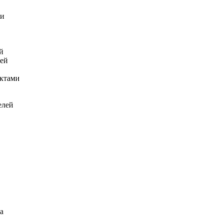
ми
й
лей
ектами
елей
а