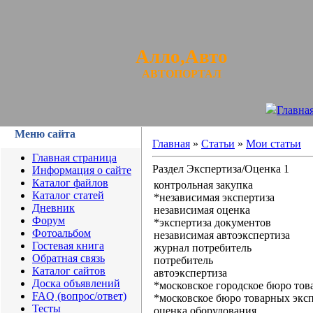
Алло,Авто
АВТОПОРТАЛ
Главна
Меню сайта
Главная
»
Статьи
»
Мои статьи
Главная страница
Раздел Экспертиза/Оценка 1
Информация о сайте
Каталог файлов
контрольная закупка
Каталог статей
*независимая экспертиза
Дневник
независимая оценка
Форум
*экспертиза документов
Фотоальбом
независимая автоэкспертиза
Гостевая книга
журнал потребитель
Обратная связь
потребитель
Каталог сайтов
автоэкспертиза
Доска объявлений
*московское городское бюро тов
FAQ (вопрос/ответ)
*московское бюро товарных экс
Тесты
оценка оборудования