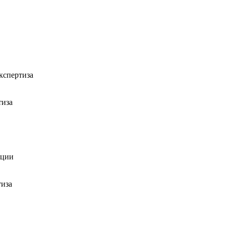
кспертиза
тиза
ации
тиза