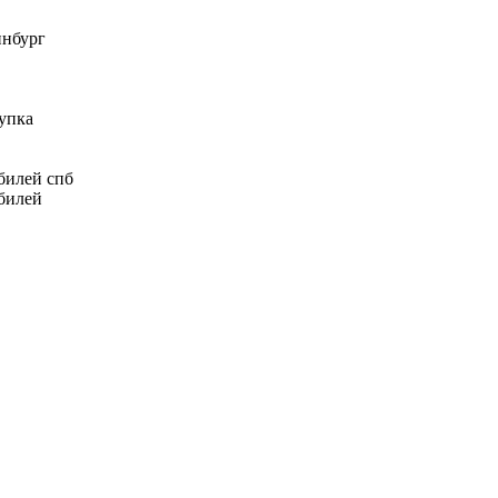
инбург
упка
билей спб
билей