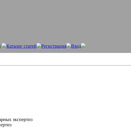
я
Каталог статей
Регистрация
Вход
арных экспертиз
пертиз