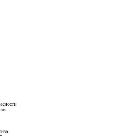
асности
иля
тиза