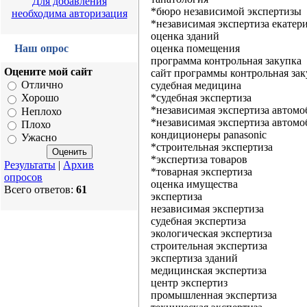
Для добавления
*бюро независимой экспертизы
необходима авторизация
*независимая экспертиза екатер
оценка зданий
Наш опрос
оценка помещения
программа контрольная закупка
Оцените мой сайт
сайт программы контрольная зак
Отлично
судебная медицина
*судебная экспертиза
Хорошо
*независимая экспертиза автомо
Неплохо
*независимая экспертиза автомо
Плохо
кондиционеры panasonic
Ужасно
*строительная экспертиза
*экспертиза товаров
Результаты
|
Архив
*товарная экспертиза
опросов
оценка имущества
Всего ответов:
61
экспертиза
независимая экспертиза
судебная экспертиза
экологическая экспертиза
строительная экспертиза
экспертиза зданий
медицинская экспертиза
центр экспертиз
промышленная экспертиза