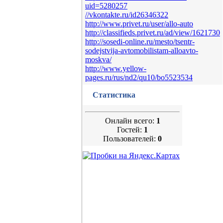
uid=5280257
//vkontakte.ru/id26346322
http://www.privet.ru/user/allo-auto
http://classifieds.privet.ru/ad/view/1621730
http://sosedi-online.ru/mesto/tsentr-
sodejstvija-avtomobilistam-alloavto-
moskva/
http://www.yellow-
pages.ru/rus/nd2/qu10/bo5523534
Статистика
Онлайн всего:
1
Гостей:
1
Пользователей:
0