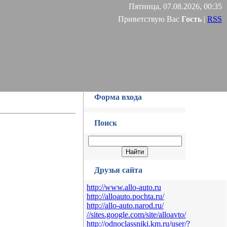
Пятница, 07.08.2026, 00:35
Приветствую Вас
Гость
|
RSS
Форма входа
Поиск
Друзья сайта
http://www.allo-auto.ru
http://alloauto.pochta.ru/
http://allo-auto.narod.ru/
//sites.google.com/site/alloavto/
http://odnoclassniki.km.ru/user/?