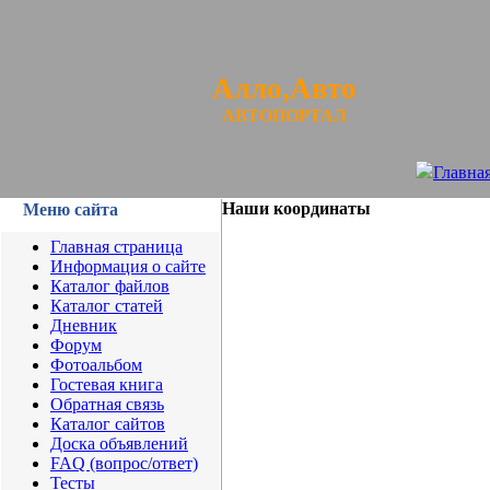
Алло,Авто
АВТОПОРТАЛ
Главна
Наши координаты
Меню сайта
Главная страница
Информация о сайте
Каталог файлов
Каталог статей
Дневник
Форум
Фотоальбом
Гостевая книга
Обратная связь
Каталог сайтов
Доска объявлений
FAQ (вопрос/ответ)
Тесты